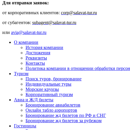
Для отправки заявок:
от корпоративных клиентов:
corp@salavat-tur.ru
от субагентов:
subagent@salavat-tur.ru
или
avia@salavat-tur.ru
О компании
История компании
Достижения
Реквизиты
Контакты
Политика компании в отношении обработки персо
Туризм
Поиск туров, бронирование
Индивидуальные туры
Морские круизы
Корпоративный туризм
Авиа и Ж/Д билеты
Бронирование авиабилетов
Онлайн табло аэропортов
Бронирование жд билетов по РФ и СНГ
Бронирование жд билетов за рубежом
Гостиницы